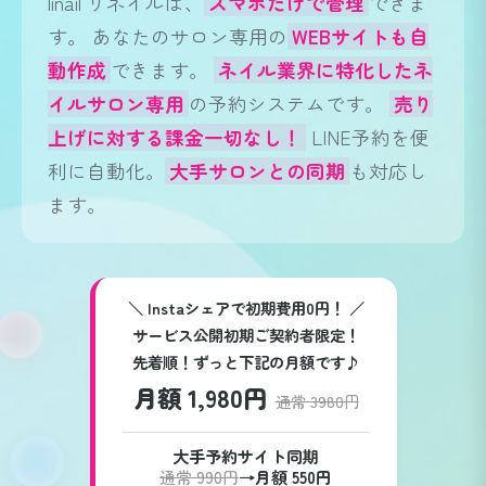
linail リネイルは、
スマホだけで管理
できま
す。
あなたのサロン専用の
WEBサイトも自
動作成
できます。
ネイル業界に特化したネ
イルサロン専用
の予約システムです。
売り
上げに対する課金一切なし！
LINE予約を便
利に自動化。
大手サロンとの同期
も対応し
ます。
＼ Instaシェアで初期費用0円！ ／
サービス公開初期ご契約者限定！
先着順！ずっと下記の月額です♪
月額 1,980円
通常 3980円
大手予約サイト同期
通常 990円
→
月額 550円