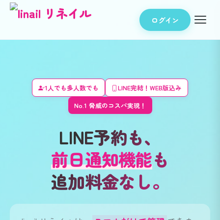
ログイン
1人でも多人数でも
LINE完結！WEB版込み
No.1 脅威のコスパ実現！
linail（リネイル
LINE予約も、
前日通知機能
も
追加料金なし。