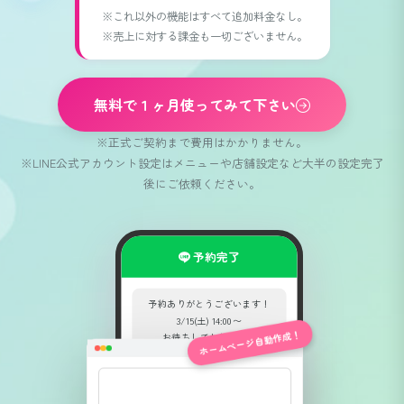
※これ以外の機能はすべて追加料金なし。
※売上に対する課金も一切ございません。
無料で１ヶ月使ってみて下さい
※正式ご契約まで費用はかかりません。
※LINE公式アカウント設定はメニューや店舗設定など大半の設定完了
後にご依頼ください。
予約完了
予約ありがとうございます！
3/15(土) 14:00〜
ホームページ自動作成！
お待ちしております💅