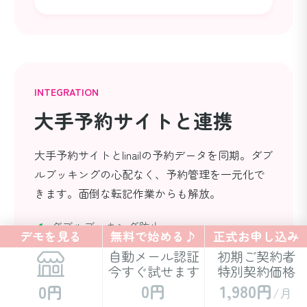
INTEGRATION
大手予約サイトと連携
大手予約サイトとlinailの予約データを同期。ダブ
ルブッキングの心配なく、予約管理を一元化で
きます。面倒な転記作業からも解放。
ダブルブッキング防止
デモを見る
無料で始める♪
正式お申し込み
予約の一元管理
自動メール認証
初期ご契約者
今すぐ
試せます
特別契約価格
個別対応費用
通常 990円
→ 月額 550円（要申
0円
1,980円
0円
/月
込）