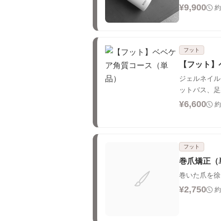
¥9,900
約
フット
【フット】
ジェルネイル
ットバス、足
¥6,600
約
フット
巻爪矯正（
巻いた爪を徐
¥2,750
約