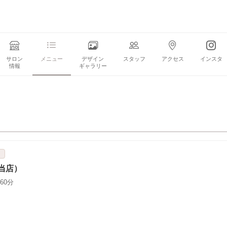
サロン
メニュー
デザイン
スタッフ
アクセス
インスタ
情報
ギャラリー
ト
当店）
60分