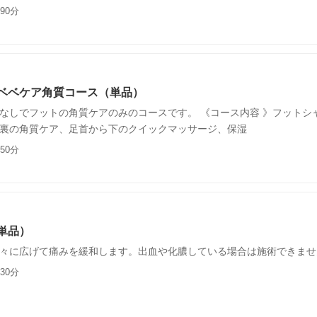
90分
ベベケア角質コース（単品）
なしでフットの角質ケアのみのコースです。 《コース内容 》フットシ
裏の角質ケア、足首から下のクイックマッサージ、保湿
50分
単品）
々に広げて痛みを緩和します。出血や化膿している場合は施術できませ
30分